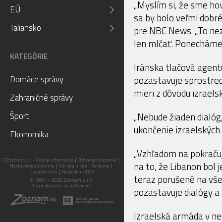
„Myslím si, že sme hov
EÚ
sa by bolo veľmi dobré
Taliansko
pre NBC News. „To n
len mlčať. Ponecháme b
KATEGÓRIE
Iránska tlačová agent
Domáce správy
pozastavuje sprostred
mieri z dôvodu izraels
Zahraničné správy
Šport
„Nebude žiaden dialóg
ukončenie izraelských 
Ekonomika
„Vzhľadom na pokračujú
O Zoznam.sk
Právne informácie
Ochrana súkromia
na to, že Libanon bol 
Nastavenie súkromia
Kariéra u nás
Reklama
Napíšte nám
Nariadenie DSA
teraz porušené na vše
© 1997 – 2026 Zoznam, s.r.o.
Autorské práva sú vyhradené.
pozastavuje dialógy a
Izraelská armáda v ne