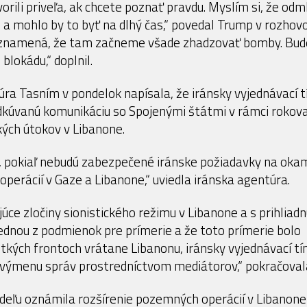
orili priveľa, ak chcete poznať pravdu. Myslím si, že odm
 a mohlo by to byť na dlhý čas,“ povedal Trump v rozhov
eznamená, že tam začneme všade zhadzovať bomby. Bu
lokádu,“ doplnil.
úra Tasním v pondelok napísala, že iránsky vyjednávací 
kúvanú komunikáciu so Spojenými štátmi v rámci rokova
kých útokov v Libanone.
, pokiaľ nebudú zabezpečené iránske požiadavky na oka
operácií v Gaze a Libanone,“ uviedla iránska agentúra.
ce zločiny sionistického režimu v Libanone a s prihliad
jednou z podmienok pre prímerie a že toto prímerie bolo
tkých frontoch vrátane Libanonu, iránsky vyjednávací t
 výmenu správ prostredníctvom mediátorov,“ pokračoval
deľu oznámila rozšírenie pozemných operácií v Libanone