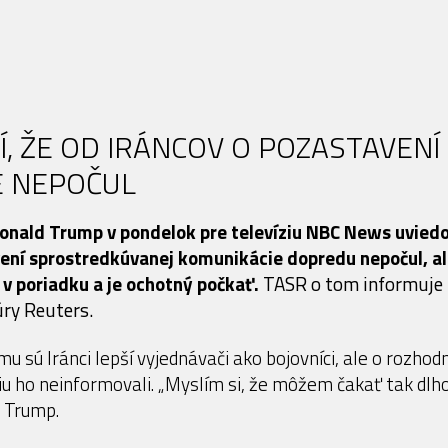
, ŽE OD IRÁNCOV O POZASTAVENÍ
E NEPOČUL
onald Trump v pondelok pre televíziu NBC News uviedo
vení sprostredkúvanej komunikácie dopredu nepočul, a
v poriadku a je ochotný počkať.
TASR o tom informuje
ry Reuters.
u sú Iránci lepší vyjednávači ako bojovníci, ale o rozhod
u ho neinformovali. „Myslím si, že môžem čakať tak dlho
i Trump.