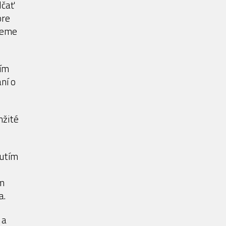
lčať
ore
deme
tím
ní o
mžité
nutím
ím
a.
 a