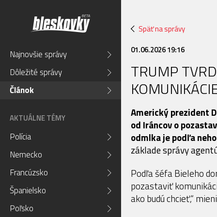
Späť na správy
01.06.2026 19:16
Najnovšie správy
TRUMP TVRDÍ
Dôležité správy
KOMUNIKÁCI
Článok
Americký prezident D
AKTUÁLNE TÉMY
od Iráncov o pozasta
Polícia
odmlka je podľa neho 
základe správy agentú
Nemecko
Francúzsko
Podľa šéfa Bieleho dom
pozastaviť komunikáci
Španielsko
ako budú chcieť,“ mien
Poľsko