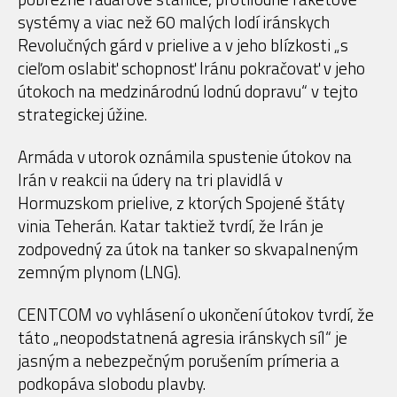
systémy a viac než 60 malých lodí iránskych
Revolučných gárd v prielive a v jeho blízkosti „s
cieľom oslabiť schopnosť Iránu pokračovať v jeho
útokoch na medzinárodnú lodnú dopravu“ v tejto
strategickej úžine.
Armáda v utorok oznámila spustenie útokov na
Irán v reakcii na údery na tri plavidlá v
Hormuzskom prielive, z ktorých Spojené štáty
vinia Teherán. Katar taktiež tvrdí, že Irán je
zodpovedný za útok na tanker so skvapalneným
zemným plynom (LNG).
CENTCOM vo vyhlásení o ukončení útokov tvrdí, že
táto „neopodstatnená agresia iránskych síl“ je
jasným a nebezpečným porušením prímeria a
podkopáva slobodu plavby.