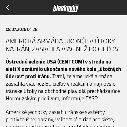
08.07.2026 04:28
AMERICKÁ ARMÁDA UKONČILA ÚTOKY
NA IRÁN, ZASIAHLA VIAC NEŽ 80 CIEĽOV
Ústredné velenie USA (CENTCOM) v stredu na
sieti X oznámilo ukončenie nového kola „útočných
úderov“ proti Iránu.
Tvrdí, že americká armáda
zasiahla viac než 80 cieľov v reakcii na najnovšie
iránske útoky na obchodné plavidlá prechádzajúce
Hormuzským prielivom, informuje TASR.
Americké jednotky zasiahli iránske systémy
protivzdušnej obrany, veliteľské a riadiace siete,
pobrežné radarové stanice, protilodné raketové