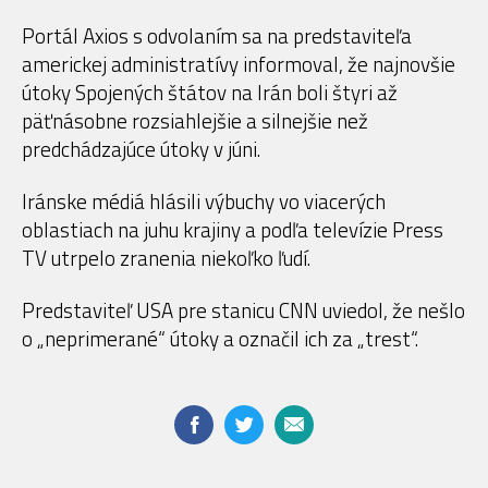
Portál Axios s odvolaním sa na predstaviteľa
americkej administratívy informoval, že najnovšie
útoky Spojených štátov na Irán boli štyri až
päťnásobne rozsiahlejšie a silnejšie než
predchádzajúce útoky v júni.
Iránske médiá hlásili výbuchy vo viacerých
oblastiach na juhu krajiny a podľa televízie Press
TV utrpelo zranenia niekoľko ľudí.
Predstaviteľ USA pre stanicu CNN uviedol, že nešlo
o „neprimerané“ útoky a označil ich za „trest“.