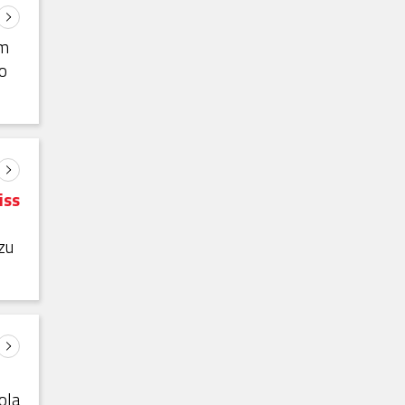
m
Po
iss
zu
j
ola