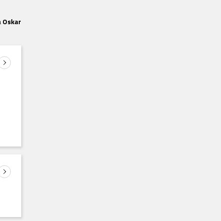
á
Oskar