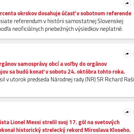
ercenta okrskov dosahuje účasť v sobotnom referende
siate referendum v histórii samostatnej Slovenskej
podľa neoficiálnych priebežných výsledkov neplatné.
rgánov samosprávy obcí a voľby do orgánov
ov sa budú konať v sobotu 24. októbra tohto roka.
sil v utorok predseda Národnej rady (NR) SR Richard Raš
sta Lionel Messi strelil svoj 17. gól na svetových
konal historický strelecký rekord Miroslava Kloseho.