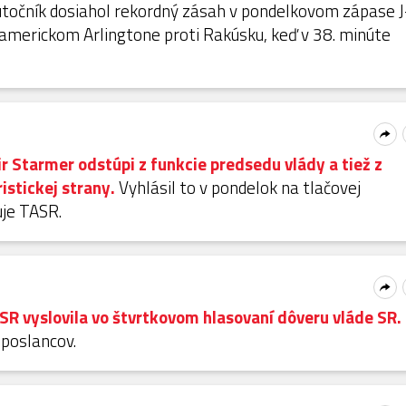
točník dosiahol rekordný zásah v pondelkovom zápase J
americkom Arlingtone proti Rakúsku, keď v 38. minúte
ir Starmer odstúpi z funkcie predsedu vlády a tiež z
ristickej strany.
Vyhlásil to v pondelok na tlačovej
uje TASR.
SR vyslovila vo štvrtkovom hlasovaní dôveru vláde SR.
 poslancov.