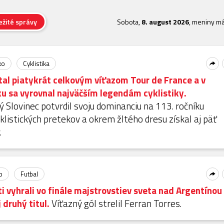
ežité správy
Sobota,
8. august 2026
, meniny m
ko
Cyklistika
tal piatykrát celkovým víťazom Tour de France a v
ku sa vyrovnal najväčším legendám cyklistiky.
Slovinec potvrdil svoju dominanciu na 113. ročníku
yklistických pretekov a okrem žltého dresu získal aj päť
.
o
Futbal
ti vyhrali vo finále majstrovstiev sveta nad Argentínou
j druhý titul.
Víťazný gól strelil Ferran Torres.