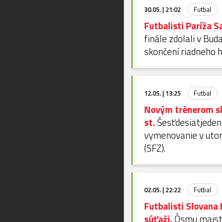
30.05. | 21:02
Futbal
Futbalisti Paríža S
finále zdolali v Bu
skončení riadneho h
12.05. | 13:25
Futbal
Novým trénerom slo
st.
Šesťdesiatjedenr
vymenovanie v utor
(SFZ).
02.05. | 22:22
Futbal
Futbalisti Slovana 
súťaži.
Ôsmu majstro