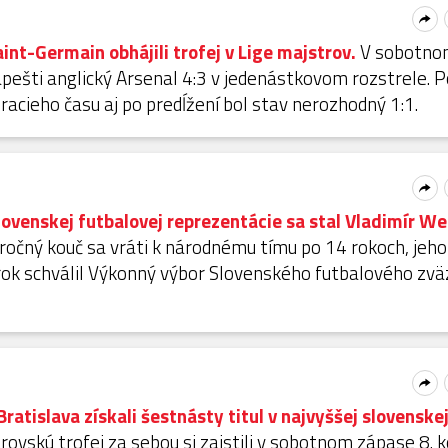
aint-Germain obhájili trofej v Lige majstrov.
V sobotno
dapešti anglický Arsenal 4:3 v jedenástkovom rozstrele. 
racieho času aj po predĺžení bol stav nerozhodný 1:1.
venskej futbalovej reprezentácie sa stal Vladimír We
očný kouč sa vráti k národnému tímu po 14 rokoch, jeho
ok schválil Výkonný výbor Slovenského futbalového zvä
Bratislava získali šestnásty titul v najvyššej slovenske
vskú trofej za sebou si zaistili v sobotnom zápase 8. k