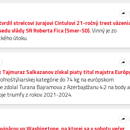
vrdil strelcovi Jurajovi Cintulovi 21-ročný trest väzeni
sedu vlády SR Roberta Fica (Smer-SD).
Vinný je zo
ckého útoku.
 Tajmuraz Salkazanov získal piaty titul majstra Európ
voľnoštýliarskej kategórie do 74 kg na európskom
e zdolal Turana Bajramova z Azerbajdžanu 4:2 na body a
voje triumfy z rokov 2021-2024.
ovinárov vo Washingtone, na ktorej sa v sobotu večer