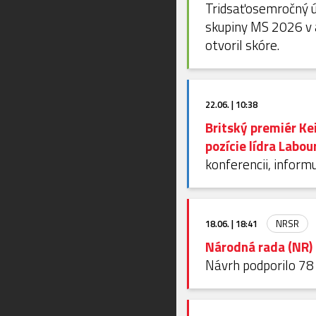
Tridsaťosemročný ú
skupiny MS 2026 v 
otvoril skóre.
22.06. | 10:38
Britský premiér Ke
pozície lídra Labou
konferencii, inform
18.06. | 18:41
NRSR
Národná rada (NR) 
Návrh podporilo 78