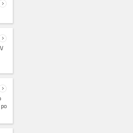
V
o
 po