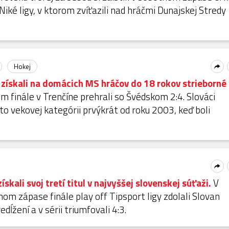
Niké ligy, v ktorom zvíťazili nad hráčmi Dunajskej Stredy
Hokej
i získali na domácich MS hráčov do 18 rokov strieborné
 finále v Trenčíne prehrali so Švédskom 2:4. Slováci
jto vekovej kategórii prvýkrát od roku 2003, keď boli
ískali svoj tretí titul v najvyššej slovenskej súťaži.
V
m zápase finále play off Tipsport ligy zdolali Slovan
edĺžení a v sérii triumfovali 4:3.