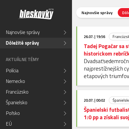
Najnovšie správy
Dôl
Najnovšie správy
26.07. | 19:56
Francúzs
Dôležité správy
Tadej Pogačar sa s
historickom rebríč
AKTUÁLNE TÉMY
Dvadsaťsedemročný 
najprestížnejších c
Polícia
etapových triumfov
Nemecko
Francúzsko
20.07. | 00:02
Španielsk
Španielsko
Španielski futbalis
Poľsko
1:0 pp a získali svo
EÚ