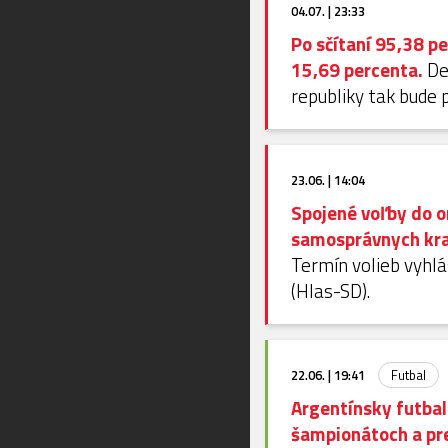
04.07. | 23:33
Po sčítaní 95,38 p
15,69 percenta.
De
republiky tak bude 
23.06. | 14:04
Spojené voľby do o
samosprávnych kraj
Termín volieb vyhlá
(Hlas-SD).
22.06. | 19:41
Futbal
Argentínsky futbali
šampionátoch a pre