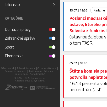
Taliansko
13.07. | 18:26
Parlamen
Poslanci maďarskéh
KATEGÓRIE
ústave, ktorého p
Domáce správy
Sulyoka z funkcie.
ústavnou žalobou v 
Zahraničné správy
o tom TASR.
Šport
Ekonomika
05.07. | 08:36
O Zoznam.sk
Právne informácie
Ochrana súkromia
Štátna komisia pre
Nastavenie súkromia
Kariéra u nás
Reklama
Napíšte nám
Nariadenie DSA
potvrdila neplatnos
© 1997 – 2026 Zoznam, s.r.o.
Autorské práva sú vyhradené.
16,13 percenta voli
percentná účasť.