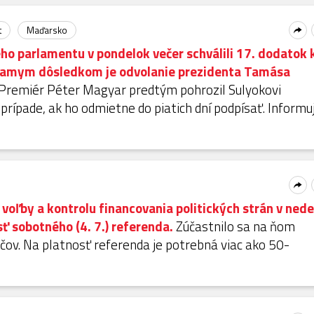
t
Maďarsko
o parlamentu v pondelok večer schválili 17. dodatok 
riamym dôsledkom je odvolanie prezidenta Tamása
Premiér Péter Magyar predtým pohrozil Sulyokovi
prípade, ak ho odmietne do piatich dní podpísať. Informu
 voľby a kontrolu financovania politických strán v ned
ť sobotného (4. 7.) referenda.
Zúčastnilo sa na ňom
čov. Na platnosť referenda je potrebná viac ako 50-