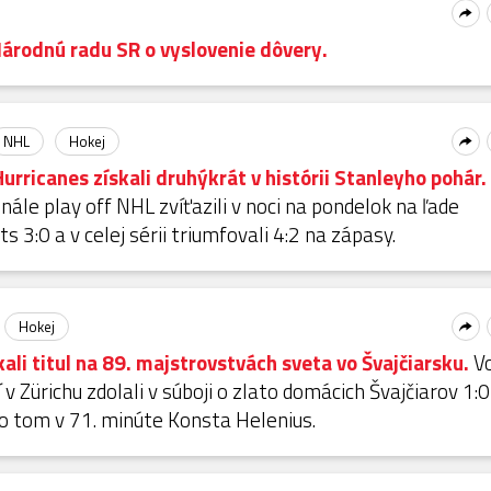
árodnú radu SR o vyslovenie dôvery.
NHL
Hokej
Hurricanes získali druhýkrát v histórii Stanleyho pohár.
nále play off NHL zvíťazili v noci na pondelok na ľade
 3:0 a v celej sérii triumfovali 4:2 na zápasy.
Hokej
skali titul na 89. majstrovstvách sveta vo Švajčiarsku.
V
v Zürichu zdolali v súboji o zlato domácich Švajčiarov 1:0
 o tom v 71. minúte Konsta Helenius.