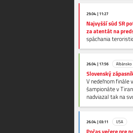
29.04. | 11:27
Najvyšší súd SR pot
za atentát na pred
spáchania teroristi
26.04. | 17:56
Albánsko
Slovenský zápasník
V nedeľnom finále 
šampionáte v Tiran
nadviazal tak na s
26.04. | 03:11
USA
Počas večere pre n