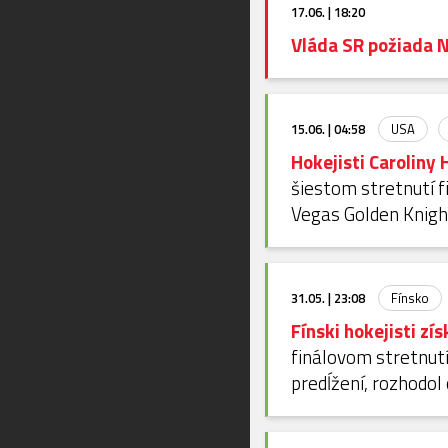
17.06. | 18:20
Vláda SR požiada N
15.06. | 04:58
USA
Hokejisti Caroliny 
šiestom stretnutí fi
Vegas Golden Knights
31.05. | 23:08
Fínsko
Fínski hokejisti zí
finálovom stretnutí 
predĺžení, rozhodol