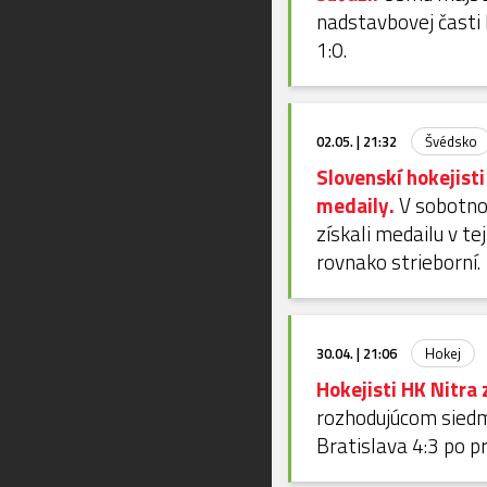
nadstavbovej časti 
1:0.
02.05. | 21:32
Švédsko
Slovenskí hokejist
medaily.
V sobotnom
získali medailu v te
rovnako strieborní.
30.04. | 21:06
Hokej
Hokejisti HK Nitra z
rozhodujúcom siedmo
Bratislava 4:3 po pr