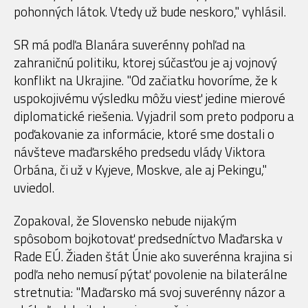
pohonných látok. Vtedy už bude neskoro," vyhlásil.
SR má podľa Blanára suverénny pohľad na
zahraničnú politiku, ktorej súčasťou je aj vojnový
konflikt na Ukrajine. "Od začiatku hovoríme, že k
uspokojivému výsledku môžu viesť jedine mierové
diplomatické riešenia. Vyjadril som preto podporu a
poďakovanie za informácie, ktoré sme dostali o
návšteve maďarského predsedu vlády Viktora
Orbána, či už v Kyjeve, Moskve, ale aj Pekingu,"
uviedol.
Zopakoval, že Slovensko nebude nijakým
spôsobom bojkotovať predsedníctvo Maďarska v
Rade EÚ. Žiaden štát Únie ako suverénna krajina si
podľa neho nemusí pýtať povolenie na bilaterálne
stretnutia: "Maďarsko má svoj suverénny názor a