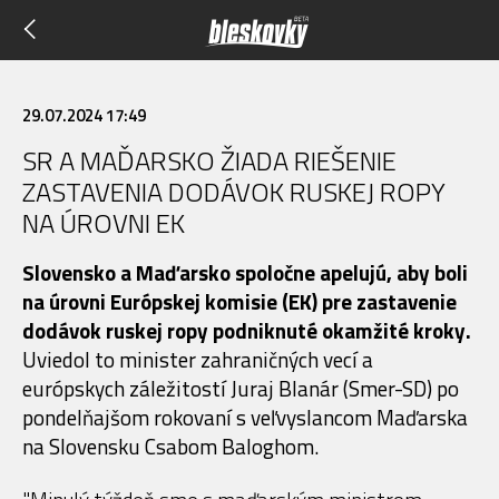
29.07.2024 17:49
SR A MAĎARSKO ŽIADA RIEŠENIE
ZASTAVENIA DODÁVOK RUSKEJ ROPY
NA ÚROVNI EK
Slovensko a Maďarsko spoločne apelujú, aby boli
na úrovni Európskej komisie (EK) pre zastavenie
dodávok ruskej ropy podniknuté okamžité kroky.
Uviedol to minister zahraničných vecí a
európskych záležitostí Juraj Blanár (Smer-SD) po
pondelňajšom rokovaní s veľvyslancom Maďarska
na Slovensku Csabom Baloghom.