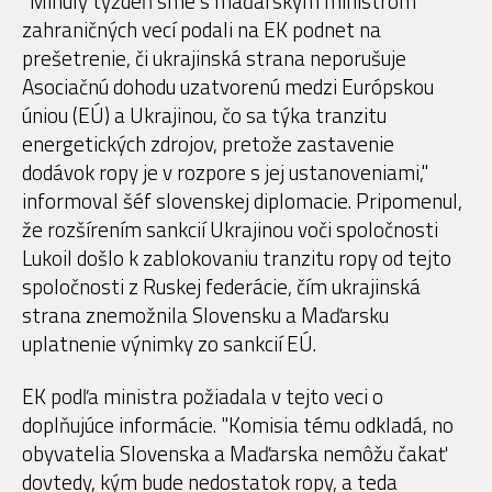
"Minulý týždeň sme s maďarským ministrom
zahraničných vecí podali na EK podnet na
prešetrenie, či ukrajinská strana neporušuje
Asociačnú dohodu uzatvorenú medzi Európskou
úniou (EÚ) a Ukrajinou, čo sa týka tranzitu
energetických zdrojov, pretože zastavenie
dodávok ropy je v rozpore s jej ustanoveniami,"
informoval šéf slovenskej diplomacie. Pripomenul,
že rozšírením sankcií Ukrajinou voči spoločnosti
Lukoil došlo k zablokovaniu tranzitu ropy od tejto
spoločnosti z Ruskej federácie, čím ukrajinská
strana znemožnila Slovensku a Maďarsku
uplatnenie výnimky zo sankcií EÚ.
EK podľa ministra požiadala v tejto veci o
doplňujúce informácie. "Komisia tému odkladá, no
obyvatelia Slovenska a Maďarska nemôžu čakať
dovtedy, kým bude nedostatok ropy, a teda