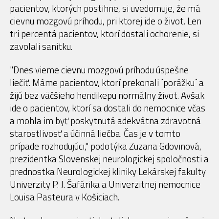
pacientov, ktorých postihne, si uvedomuje, že má
cievnu mozgovú príhodu, pri ktorej ide o život. Len
tri percentá pacientov, ktorí dostali ochorenie, si
zavolali sanitku.
"Dnes vieme cievnu mozgovú príhodu úspešne
liečiť. Máme pacientov, ktorí prekonali ´porážku´ a
žijú bez väčšieho hendikepu normálny život. Avšak
ide o pacientov, ktorí sa dostali do nemocnice včas
a mohla im byť poskytnutá adekvátna zdravotná
starostlivosť a účinná liečba. Čas je v tomto
prípade rozhodujúci," podotýka Zuzana Gdovinová,
prezidentka Slovenskej neurologickej spoločnosti a
prednostka Neurologickej kliniky Lekárskej fakulty
Univerzity P. J. Šafárika a Univerzitnej nemocnice
Louisa Pasteura v Košiciach.