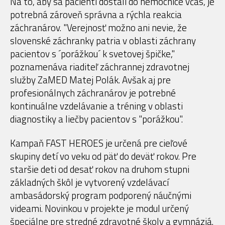
Na to, aby sa pacienti dostali do nemocnice včas, je
potrebná zároveň správna a rýchla reakcia
záchranárov. "Verejnosť možno ani nevie, že
slovenské záchranky patria v oblasti záchrany
pacientov s ´porážkou´ k svetovej špičke,"
poznamenáva riaditeľ záchrannej zdravotnej
služby ZaMED Matej Polák. Avšak aj pre
profesionálnych záchranárov je potrebné
kontinuálne vzdelávanie a tréning v oblasti
diagnostiky a liečby pacientov s "porážkou".
Kampaň FAST HEROES je určená pre cieľové
skupiny detí vo veku od päť do deväť rokov. Pre
staršie deti od desať rokov na druhom stupni
základných škôl je vytvorený vzdelávací
ambasádorský program podporený náučnými
videami. Novinkou v projekte je modul určený
špeciálne pre stredné zdravotné školy a gymnáziá.