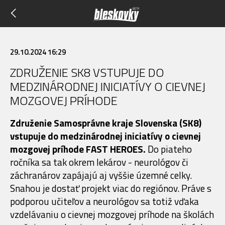
29.10.2024 16:29
ZDRUŽENIE SK8 VSTUPUJE DO
MEDZINÁRODNEJ INICIATÍVY O CIEVNEJ
MOZGOVEJ PRÍHODE
Združenie Samosprávne kraje Slovenska (SK8)
vstupuje do medzinárodnej iniciatívy o cievnej
mozgovej príhode FAST HEROES.
Do piateho
ročníka sa tak okrem lekárov - neurológov či
záchranárov zapájajú aj vyššie územné celky.
Snahou je dostať projekt viac do regiónov. Práve s
podporou učiteľov a neurológov sa totiž vďaka
vzdelávaniu o cievnej mozgovej príhode na školách