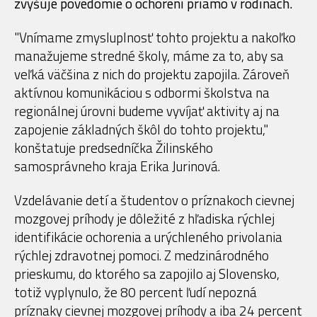
zvyšuje povedomie o ochorení priamo v rodinách.
"Vnímame zmysluplnosť tohto projektu a nakoľko
manažujeme stredné školy, máme za to, aby sa
veľká väčšina z nich do projektu zapojila. Zároveň
aktívnou komunikáciou s odbormi školstva na
regionálnej úrovni budeme vyvíjať aktivity aj na
zapojenie základných škôl do tohto projektu,"
konštatuje predsedníčka Žilinského
samosprávneho kraja Erika Jurinová.
Vzdelávanie detí a študentov o príznakoch cievnej
mozgovej príhody je dôležité z hľadiska rýchlej
identifikácie ochorenia a urýchleného privolania
rýchlej zdravotnej pomoci. Z medzinárodného
prieskumu, do ktorého sa zapojilo aj Slovensko,
totiž vyplynulo, že 80 percent ľudí nepozná
príznaky cievnej mozgovej príhody a iba 24 percent