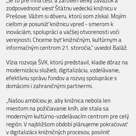
„Je to pre mňa česť a zároveň veľký záväzok a
zodpovednosť viesť Štátnu vedeckú knižnicu v
Prešove. Vážim si dôveru, ktorú som získal. Mojím
cieľom je posunúť knižnicu vpred - smerom k
inováciám, spolupráci a väčšej otvorenosti voči
verejnosti. Chceme byť knižničným, kultúrnym a
informačným centrom 21. storočia,“ uviedol Baláž.
Vízia rozvoja ŠVK, ktorú predstavil, kladie dôraz na
modernizáciu služieb, digitalizáciu, vzdelávanie,
efektívnu správu fondov a rozvoj spolupráce s
domácimi i zahraničnými partnermi.
„Našou ambíciou je, aby knižnica nebola len
miestom na požičiavanie kníh, ale stala sa
moderným kultúrno-vzdelávacím centrom pre celý
región. V najbližšom období plánujeme pokračovať
v digitalizácii knižničných procesov, posilniť