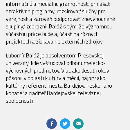
informačnú a mediálnu gramotnosť, prinášať
atraktívne programy, rozširovať služby pre
verejnosť a zároveň podporovať znevýhodnené
skupiny,“ zdôraznil Baláž s tým, že významnou
súčasťou práce bude aj účasť na rôznych
projektoch a získavanie externých zdrojov.
Ľubomír Baláž je absolventom Prešovskej
univerzity, kde vyštudoval odbor umelecko-
výchovných predmetov. Viac ako desať rokov
pôsobil v oblasti kultúry a médií, najprv ako
kultúrny referent mesta Bardejov, neskôr ako
konateľ a riaditeľ Bardejovskej televíznej
spoločnosti.