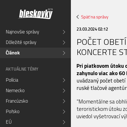
Späť na správy
23.03.2024 02:12
Najnovšie správy
POČET OBET
Dôležité správy
KONCERTE ST
Článok
Pri piatkovom útoku 
AKTUÁLNE TÉMY
zahynulo viac ako 60 
Polícia
uvádzaný počet obetí 
ruské tlačové agentúr
Nemecko
Francúzsko
"Momentálne sa obhliad
teroristickom útoku zo
Poľsko
uviedol vyšetrovací vý
EÚ