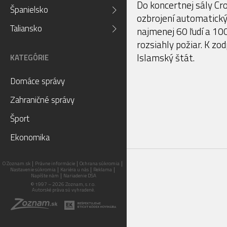
Do koncertnej sály Cro
Španielsko
ozbrojení automatický
Taliansko
najmenej 60 ľudí a 100
rozsiahly požiar. K zo
Islamský štát.
KATEGÓRIE
Domáce správy
Zahraničné správy
Šport
Ekonomika
O Zoznam.sk
Právne informácie
Ochrana súkromia
Nastavenie súkromia
Kariéra u nás
Reklama
Napíšte nám
Nariadenie DSA
© 1997 – 2026 Zoznam, s.r.o.
Autorské práva sú vyhradené.