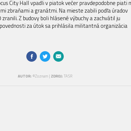
cus City Hall vpadli v piatok večer pravdepodobne piati 
mi zbraňami a granátmi. Na mieste zabili podľa úradov
 zranili. Z budovy boli hlásené výbuchy a zachvátil ju
dpovednosti za útok sa prihlásila militantná organizácia
AUTOR:
©Zoznam |
ZDROJ:
TASR