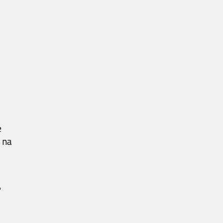
e
 na
"