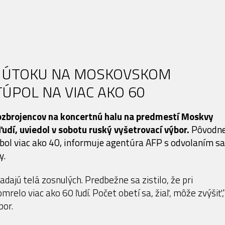
Í ÚTOKU NA MOSKOVSKOM
ÚPOL NA VIAC AKO 60
ozbrojencov na koncertnú halu na predmestí Moskvy
ľudí, uviedol v sobotu ruský vyšetrovací výbor.
Pôvodn
bol viac ako 40, informuje agentúra AFP s odvolaním sa
y.
ajú telá zosnulých. Predbežne sa zistilo, že pri
mrelo viac ako 60 ľudí. Počet obetí sa, žiaľ, môže zvýšiť,
bor.