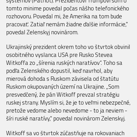
systémov (Patriot). Prezidentovi Trumpovi som o
tomto minime povedal počas nášho telefonického
rozhovoru. Povedal mi, že Amerika na tom bude
pracovať. Zatiaľ nemám žiadne ďalšie informácie,"
povedal Zelenskyj novinárom.
Ukrajinský prezident okrem toho vo štvrtok obvinil
osobitného vyslanca USA pre Rusko Stevea
Witkoffa zo „šírenia ruských naratívov“. Toho sa
podľa Zelenského dopustil, keď navrhol, aby
mierová dohoda s Ruskom závisela od štatútu
Ruskom okupovaných území na Ukrajine. „Som
presvedčený, že pán Witkoff prevzal stratégiu
ruskej strany. Myslím si, že je to veľmi nebezpečné,
pretože vedome alebo nevedome - to ja neviem -
šíri ruské naratívy," povedal novinárom Zelenskyj.
Witkoff sa vo štvrtok zúčastňuje na rokovaniach