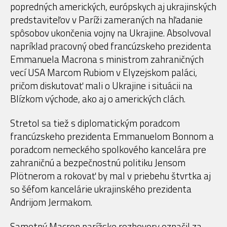
popredných amerických, európskych aj ukrajinských
predstaviteľov v Paríži zameraných na hľadanie
spôsobov ukončenia vojny na Ukrajine. Absolvoval
napríklad pracovný obed francúzskeho prezidenta
Emmanuela Macrona s ministrom zahraničných
vecí USA Marcom Rubiom v Elyzejskom paláci,
pričom diskutovať mali o Ukrajine i situácii na
Blízkom východe, ako aj o amerických clách.
Stretol sa tiež s diplomatickým poradcom
francúzskeho prezidenta Emmanuelom Bonnom a
poradcom nemeckého spolkového kancelára pre
zahraničnú a bezpečnostnú politiku Jensom
Plötnerom a rokovať by mal v priebehu štvrtka aj
so šéfom kancelárie ukrajinského prezidenta
Andrijom Jermakom.
Samotný Macron parížske rozhovory označil za