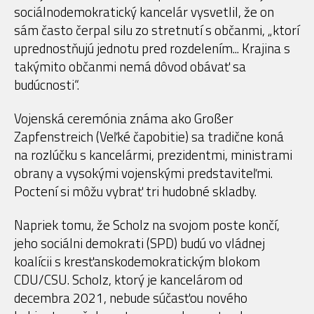
sociálnodemokratický kancelár vysvetlil, že on
sám často čerpal silu zo stretnutí s občanmi, „ktorí
uprednostňujú jednotu pred rozdelením... Krajina s
takýmito občanmi nemá dôvod obávať sa
budúcnosti“.
Vojenská ceremónia známa ako Großer
Zapfenstreich (Veľké čapobitie) sa tradične koná
na rozlúčku s kancelármi, prezidentmi, ministrami
obrany a vysokými vojenskými predstaviteľmi.
Poctení si môžu vybrať tri hudobné skladby.
Napriek tomu, že Scholz na svojom poste končí,
jeho sociálni demokrati (SPD) budú vo vládnej
koalícii s kresťanskodemokratickým blokom
CDU/CSU. Scholz, ktorý je kancelárom od
decembra 2021, nebude súčasťou nového