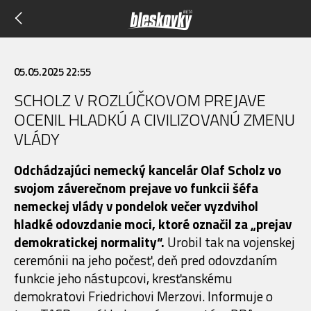
05.05.2025 22:55
SCHOLZ V ROZLÚČKOVOM PREJAVE
OCENIL HLADKÚ A CIVILIZOVANÚ ZMENU
VLÁDY
Odchádzajúci nemecký kancelár Olaf Scholz vo
svojom záverečnom prejave vo funkcii šéfa
nemeckej vlády v pondelok večer vyzdvihol
hladké odovzdanie moci, ktoré označil za „prejav
demokratickej normality“.
Urobil tak na vojenskej
ceremónii na jeho počesť, deň pred odovzdaním
funkcie jeho nástupcovi, kresťanskému
demokratovi Friedrichovi Merzovi. Informuje o