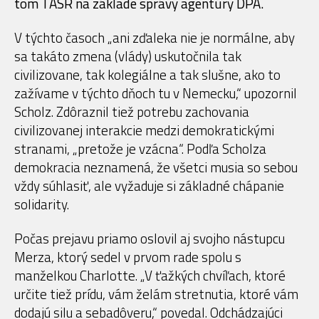
tom TASR na základe správy agentúry DPA.
V týchto časoch „ani zďaleka nie je normálne, aby
sa takáto zmena (vlády) uskutočnila tak
civilizovane, tak kolegiálne a tak slušne, ako to
zažívame v týchto dňoch tu v Nemecku,“ upozornil
Scholz. Zdôraznil tiež potrebu zachovania
civilizovanej interakcie medzi demokratickými
stranami, „pretože je vzácna“. Podľa Scholza
demokracia neznamená, že všetci musia so sebou
vždy súhlasiť, ale vyžaduje si základné chápanie
solidarity.
Počas prejavu priamo oslovil aj svojho nástupcu
Merza, ktorý sedel v prvom rade spolu s
manželkou Charlotte. „V ťažkých chvíľach, ktoré
určite tiež prídu, vám želám stretnutia, ktoré vám
dodajú silu a sebadôveru,“ povedal. Odchádzajúci