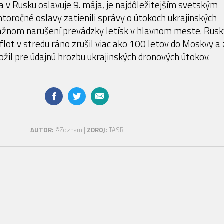
a v Rusku oslavuje 9. mája, je najdôležitejším svetským
htoročné oslavy zatienili správy o útokoch ukrajinských
ážnom narušení prevádzky letísk v hlavnom meste. Rusk
lot v stredu ráno zrušil viac ako 100 letov do Moskvy a 
ožil pre údajnú hrozbu ukrajinských dronových útokov.
AUTOR:
©Zoznam |
ZDROJ:
TASR