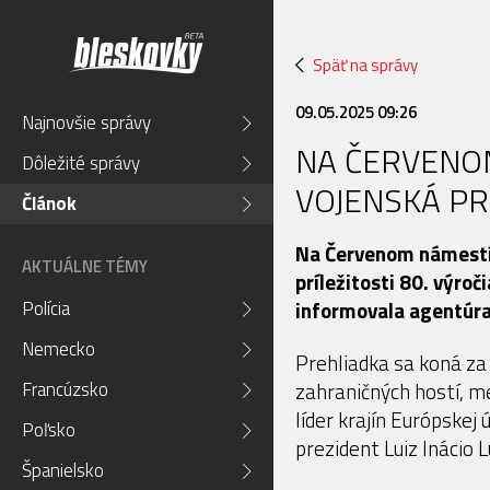
Späť na správy
09.05.2025 09:26
Najnovšie správy
NA ČERVENO
Dôležité správy
VOJENSKÁ PR
Článok
Na Červenom námestí 
AKTUÁLNE TÉMY
príležitosti 80. výro
Polícia
informovala agentúra
Nemecko
Prehliadka sa koná za
Francúzsko
zahraničných hostí, me
líder krajín Európskej 
Poľsko
prezident Luiz Inácio L
Španielsko