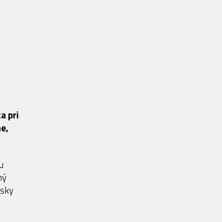
a pri
ne,
u
ný
lsky