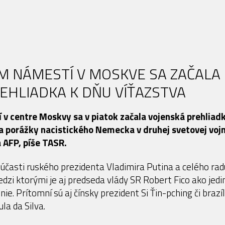
M NÁMESTÍ V MOSKVE SA ZAČALA
EHLIADKA K DŇU VÍŤAZSTVA
v centre Moskvy sa v piatok začala vojenská prehliadk
čia porážky nacistického Nemecka v druhej svetovej voj
 AFP, píše TASR.
 účasti ruského prezidenta Vladimira Putina a celého rad
dzi ktorými je aj predseda vlády SR Robert Fico ako jedi
únie. Prítomní sú aj čínsky prezident Si Ťin-pching či brazí
ula da Silva.