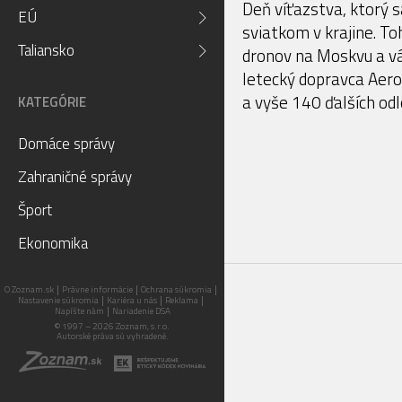
Deň víťazstva, ktorý s
EÚ
sviatkom v krajine. To
Taliansko
dronov na Moskvu a v
letecký dopravca Aerof
a vyše 140 ďalších odl
KATEGÓRIE
Domáce správy
Zahraničné správy
Šport
Ekonomika
O Zoznam.sk
Právne informácie
Ochrana súkromia
Nastavenie súkromia
Kariéra u nás
Reklama
Napíšte nám
Nariadenie DSA
© 1997 – 2026 Zoznam, s.r.o.
Autorské práva sú vyhradené.