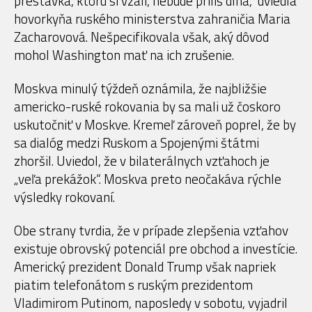
prestávka, ktorú si vzali, nebude príliš dlhá,“ uviedla
hovorkyňa ruského ministerstva zahraničia Maria
Zacharovová. Nešpecifikovala však, aký dôvod
mohol Washington mať na ich zrušenie.
Moskva minulý týždeň oznámila, že najbližšie
americko-ruské rokovania by sa mali už čoskoro
uskutočniť v Moskve. Kremeľ zároveň poprel, že by
sa dialóg medzi Ruskom a Spojenými štátmi
zhoršil. Uviedol, že v bilaterálnych vzťahoch je
„veľa prekážok“. Moskva preto neočakáva rýchle
výsledky rokovaní.
Obe strany tvrdia, že v prípade zlepšenia vzťahov
existuje obrovský potenciál pre obchod a investície.
Americký prezident Donald Trump však napriek
piatim telefonátom s ruským prezidentom
Vladimirom Putinom, naposledy v sobotu, vyjadril