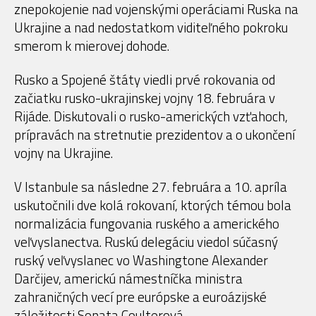
znepokojenie nad vojenskými operáciami Ruska na
Ukrajine a nad nedostatkom viditeľného pokroku
smerom k mierovej dohode.
Rusko a Spojené štáty viedli prvé rokovania od
začiatku rusko-ukrajinskej vojny 18. februára v
Rijáde. Diskutovali o rusko-amerických vzťahoch,
prípravách na stretnutie prezidentov a o ukončení
vojny na Ukrajine.
V Istanbule sa následne 27. februára a 10. apríla
uskutočnili dve kolá rokovaní, ktorých témou bola
normalizácia fungovania ruského a amerického
veľvyslanectva. Ruskú delegáciu viedol súčasný
ruský veľvyslanec vo Washingtone Alexander
Darčijev, americkú námestníčka ministra
zahraničných vecí pre európske a euroázijské
záležitosti Sonata Coulterová.