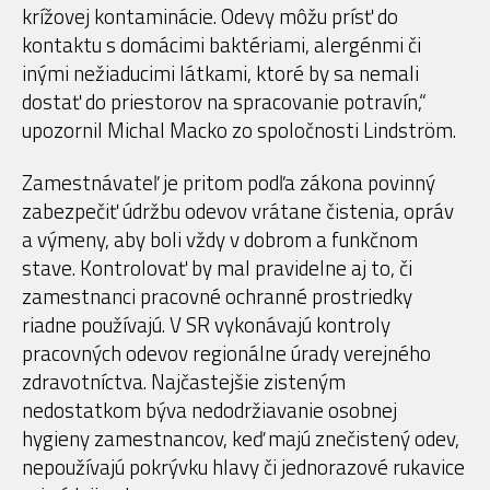
krížovej kontaminácie. Odevy môžu prísť do
kontaktu s domácimi baktériami, alergénmi či
inými nežiaducimi látkami, ktoré by sa nemali
dostať do priestorov na spracovanie potravín,“
upozornil Michal Macko zo spoločnosti Lindström.
Zamestnávateľ je pritom podľa zákona povinný
zabezpečiť údržbu odevov vrátane čistenia, opráv
a výmeny, aby boli vždy v dobrom a funkčnom
stave. Kontrolovať by mal pravidelne aj to, či
zamestnanci pracovné ochranné prostriedky
riadne používajú. V SR vykonávajú kontroly
pracovných odevov regionálne úrady verejného
zdravotníctva. Najčastejšie zisteným
nedostatkom býva nedodržiavanie osobnej
hygieny zamestnancov, keď majú znečistený odev,
nepoužívajú pokrývku hlavy či jednorazové rukavice