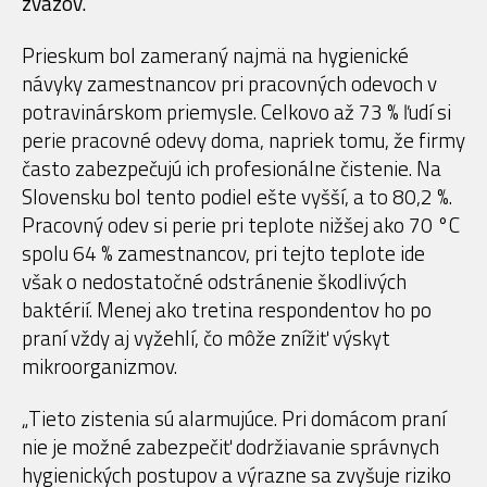
zväzov.
Prieskum bol zameraný najmä na hygienické
návyky zamestnancov pri pracovných odevoch v
potravinárskom priemysle. Celkovo až 73 % ľudí si
perie pracovné odevy doma, napriek tomu, že firmy
často zabezpečujú ich profesionálne čistenie. Na
Slovensku bol tento podiel ešte vyšší, a to 80,2 %.
Pracovný odev si perie pri teplote nižšej ako 70 °C
spolu 64 % zamestnancov, pri tejto teplote ide
však o nedostatočné odstránenie škodlivých
baktérií. Menej ako tretina respondentov ho po
praní vždy aj vyžehlí, čo môže znížiť výskyt
mikroorganizmov.
„Tieto zistenia sú alarmujúce. Pri domácom praní
nie je možné zabezpečiť dodržiavanie správnych
hygienických postupov a výrazne sa zvyšuje riziko